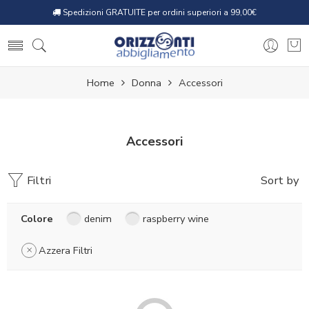
Spedizioni GRATUITE per ordini superiori a 99,00€
Home
Donna
Accessori
Accessori
Filtri
Sort by
Colore
denim
raspberry wine
Azzera Filtri