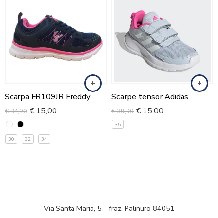
Scarpa FR109JR Freddy
Scarpe tensor Adidas.
€
15,00
€
15,00
€
34,90
€
39,00
35
30
32
34
Via Santa Maria, 5 – fraz. Palinuro 84051