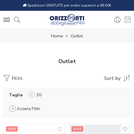
Spedizioni GRATUITE per ordini superiori a 99,00€
Home
Outlet
Outlet
Filtri
Sort by
Taglia
30
Azzera Filtri
SALE
SALE