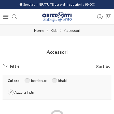
Spedizioni GRATUITE per ordini superiori a 99,00€
Home
Kids
Accessori
Accessori
Filtri
Sort by
Colore
bordeaux
khaki
Azzera Filtri